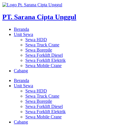
Skip
to
content
PT. Sarana Cipta Unggul
Beranda
Unit Sewa
Sewa HDD
Sewa Truck Crane
Sewa Borepile
Sewa Forklift Diesel
Sewa Forklift Elektrik
Sewa Mobile Crane
Cabang
Beranda
Unit Sewa
Sewa HDD
Sewa Truck Crane
Sewa Borepile
Sewa Forklift Diesel
Sewa Forklift Elektrik
Sewa Mobile Crane
Cabang