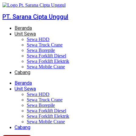
Skip
to
PT. Sarana Cipta Unggul
content
Beranda
Unit Sewa
Sewa HDD
Sewa Truck Crane
Sewa Borepile
Sewa Forklift Diesel
Sewa Forklift Elektrik
Sewa Mobile Crane
Cabang
Beranda
Unit Sewa
Sewa HDD
Sewa Truck Crane
Sewa Borepile
Sewa Forklift Diesel
Sewa Forklift Elektrik
Sewa Mobile Crane
Cabang