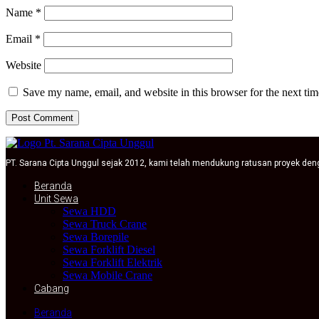
Name
*
Email
*
Website
Save my name, email, and website in this browser for the next ti
PT. Sarana Cipta Unggul sejak 2012, kami telah mendukung ratusan proyek de
Beranda
Unit Sewa
Sewa HDD
Sewa Truck Crane
Sewa Borepile
Sewa Forklift Diesel
Sewa Forklift Elektrik
Sewa Mobile Crane
Cabang
Beranda