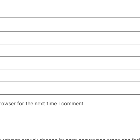
rowser for the next time I comment.
g ratusan proyek dengan layanan penyewaan crane dan for