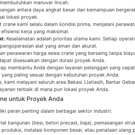
u membutuhkan manuver lincah.
gan antara daya angkat besar dan kemampuan bergerak di
i lokasi proyek.
t crane kami selalu dalam kondisi prima, menjalani perawat
efisiensi kerja yang maksimal.
t:
Keselamatan adalah prioritas utama kami. Setiap operato
n pengoperasian alat yang aman dan akurat.
n penawaran harga sewa crane yang bersaing tanpa biaya
dapat disesuaikan dengan durasi proyek Anda.
ap membantu Anda dengan layanan pelanggan yang cepat 
e yang paling sesuai dengan kebutuhan proyek Anda.
 kami melayani seluruh area Bekasi (Jatiasih, Bantar Geba
yanan terbaik di mana pun lokasi proyek Anda.
ane untuk Proyek Anda
ki peran penting dalam berbagai sektor industri:
al bangunan (besi, beton precast, baja), pemasangan stru
roduksi, instalasi komponen besar, atau penataan ulang p