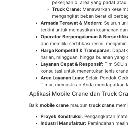
pekerjaan di area yang padat ata
Truck Crane:
Menawarkan keseimban
mengangkat beban berat di berbaga
Armada Terawat & Modern:
Seluruh uni
terkini untuk memastikan keamanan dan 
Operator Berpengalaman & Bersertifika
dan memiliki sertifikasi resmi, menjami
Harga Kompetitif & Transparan:
Dapatka
harian, mingguan, hingga bulanan yang 
Layanan Cepat & Responsif:
Tim SCU si
konsultasi untuk menentukan jenis cran
Area Layanan Luas:
Selain Pondok Gede,
Timur, memastikan Anda mendapatkan la
Aplikasi Mobile Crane dan Truck Cr
Baik
mobile crane
maupun
truck crane
memili
Proyek Konstruksi:
Pengangkatan materi
Industri Manufaktur:
Pemindahan mesin p