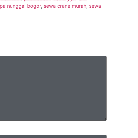
apa nunggal bogor
,
sewa crane murah
,
sewa