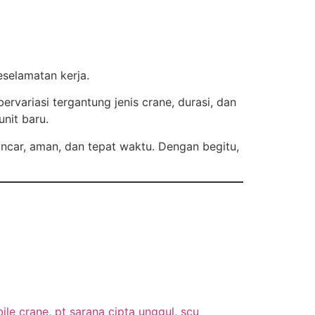
eselamatan kerja.
variasi tergantung jenis crane, durasi, dan
nit baru.
ancar, aman, dan tepat waktu. Dengan begitu,
ile crane
,
pt sarana cipta unggul
,
scu