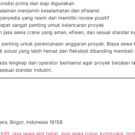
kondisi prima dan siap digunakan
ngalaman menjamin keselamatan dan efisiensi
 penyedia yang resmi dan memiliki review positif
epat sangat penting untuk kelancaran proyek
h jasa sewa crane yang aman, efisien, dan sesuai standar k
penting untuk perencanaan anggaran proyek. Biaya sewa ber
solusi yang lebih hemat dan fleksibel dibanding membeli u
ada lengkap dan operator berlisensi agar proyek berjalan l
esuai standar industri.
ra, Bogor, Indonesia 16158
rklift
,
jasa sewa alat berat
,
jasa sewa crane
,
konstruksi
,
mob