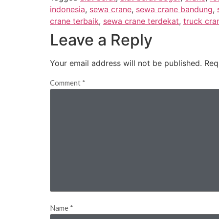
indonesia
,
sewa crane
,
sewa crane bandung
,
crane terbaik
,
sewa crane terdekat
,
truck cra
Leave a Reply
Your email address will not be published.
Req
Comment
*
Name
*