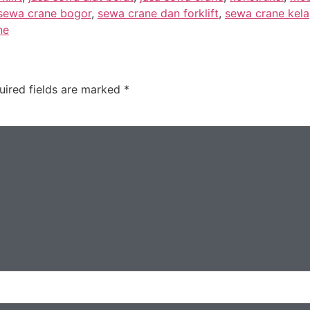
sewa crane bogor
,
sewa crane dan forklift
,
sewa crane kel
ne
uired fields are marked
*