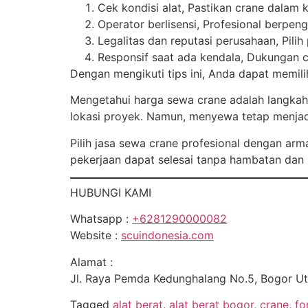
Cek kondisi alat, Pastikan crane dalam 
Operator berlisensi, Profesional berpe
Legalitas dan reputasi perusahaan, Pilih
Responsif saat ada kendala, Dukungan c
Dengan mengikuti tips ini, Anda dapat memili
Mengetahui harga sewa crane adalah langkah 
lokasi proyek. Namun, menyewa tetap menjadi 
Pilih jasa sewa crane profesional dengan arm
pekerjaan dapat selesai tanpa hambatan dan s
HUBUNGI KAMI
Whatsapp :
+6281290000082
Website :
scuindonesia.com
Alamat :
Jl. Raya Pemda Kedunghalang No.5, Bogor Uta
Tagged
alat berat
,
alat berat bogor
,
crane
,
fo