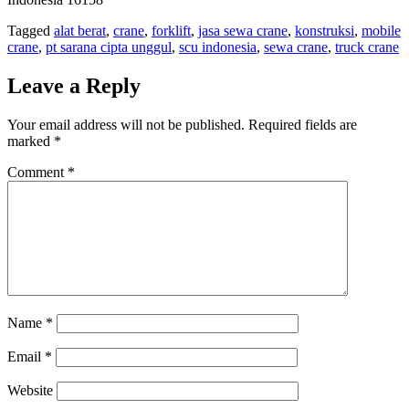
Tagged
alat berat
,
crane
,
forklift
,
jasa sewa crane
,
konstruksi
,
mobile
crane
,
pt sarana cipta unggul
,
scu indonesia
,
sewa crane
,
truck crane
Leave a Reply
Your email address will not be published.
Required fields are
marked
*
Comment
*
Name
*
Email
*
Website