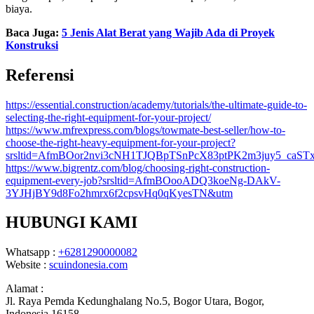
biaya.
Baca Juga:
5 Jenis Alat Berat yang Wajib Ada di Proyek
Konstruksi
Referensi
https://essential.construction/academy/tutorials/the-ultimate-guide-to-
selecting-the-right-equipment-for-your-project/
https://www.mfrexpress.com/blogs/towmate-best-seller/how-to-
choose-the-right-heavy-equipment-for-your-project?
srsltid=AfmBOor2nvi3cNH1TJQBpTSnPcX83ptPK2m3juy5_caS
https://www.bigrentz.com/blog/choosing-right-construction-
equipment-every-job?srsltid=AfmBOooADQ3koeNg-DAkV-
3YJHjBY9d8Fo2hmrx6f2cpsvHq0qKyesTN&utm
HUBUNGI KAMI
Whatsapp :
+6281290000082
Website :
scuindonesia.com
Alamat :
Jl. Raya Pemda Kedunghalang No.5, Bogor Utara, Bogor,
Indonesia 16158