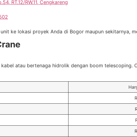
.54, RT.12/RW.11, Cengkareng
.502
nit ke lokasi proyek Anda di Bogor maupun sekitarnya, me
Crane
 kabel atau bertenaga hidrolik dengan boom telescoping. 
Har
R
R
R