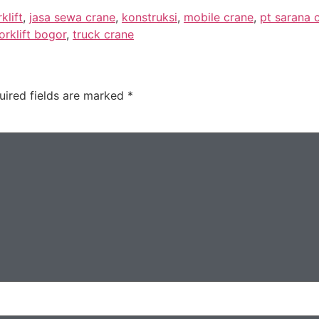
rklift
,
jasa sewa crane
,
konstruksi
,
mobile crane
,
pt sarana 
orklift bogor
,
truck crane
uired fields are marked
*