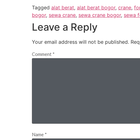
Tagged
alat berat
,
alat berat bogor
,
crane
,
fo
bogor
,
sewa crane
,
sewa crane bogor
,
sewa f
Leave a Reply
Your email address will not be published.
Req
Comment
*
Name
*