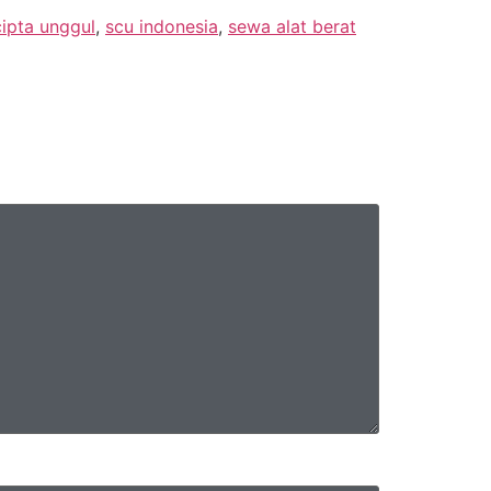
cipta unggul
,
scu indonesia
,
sewa alat berat