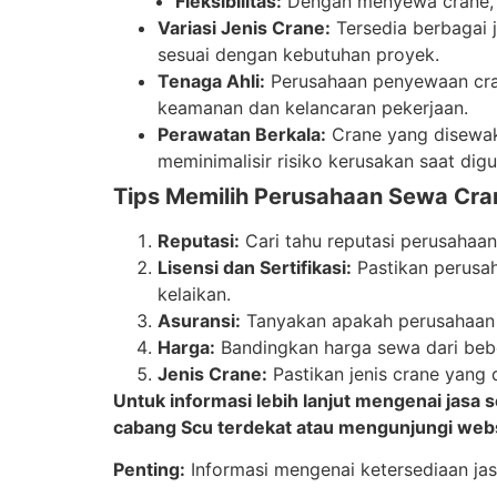
Fleksibilitas:
Dengan menyewa crane, An
Variasi Jenis Crane:
Tersedia berbagai 
sesuai dengan kebutuhan proyek.
Tenaga Ahli:
Perusahaan penyewaan cran
keamanan dan kelancaran pekerjaan.
Perawatan Berkala:
Crane yang disewak
meminimalisir risiko kerusakan saat dig
Tips Memilih Perusahaan Sewa Cra
Reputasi:
Cari tahu reputasi perusahaan
Lisensi dan Sertifikasi:
Pastikan perusah
kelaikan.
Asuransi:
Tanyakan apakah perusahaan m
Harga:
Bandingkan harga sewa dari beb
Jenis Crane:
Pastikan jenis crane yang
Untuk informasi lebih lanjut mengenai jas
cabang Scu terdekat atau mengunjungi web
Penting:
Informasi mengenai ketersediaan ja