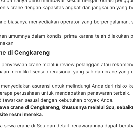
da hanya perlu membayar sesuai dengan durasi penggunaan
jenis crane dengan kapasitas angkat dan jangkauan yang 
e biasanya menyediakan operator yang berpengalaman, se
an umumnya dalam kondisi prima karena telah dilakukan p
unakan.
ne di Cengkareng
 penyewaan crane melalui review pelanggan atau rekomenda
aan memiliki lisensi operasional yang sah dan crane yang 
enyediakan asuransi untuk melindungi Anda dari risiko k
erapa perusahaan untuk mendapatkan penawaran terbaik.
 ditawarkan sesuai dengan kebutuhan proyek Anda.
a sewa crane di Cengkareng, khususnya melalui Scu, seba
site resmi mereka.
sa sewa crane di Scu dan detail penawarannya dapat beru