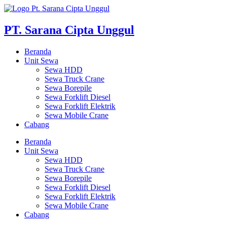
Skip
to
content
PT. Sarana Cipta Unggul
Beranda
Unit Sewa
Sewa HDD
Sewa Truck Crane
Sewa Borepile
Sewa Forklift Diesel
Sewa Forklift Elektrik
Sewa Mobile Crane
Cabang
Beranda
Unit Sewa
Sewa HDD
Sewa Truck Crane
Sewa Borepile
Sewa Forklift Diesel
Sewa Forklift Elektrik
Sewa Mobile Crane
Cabang