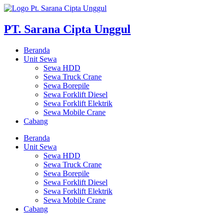
Skip
to
content
PT. Sarana Cipta Unggul
Beranda
Unit Sewa
Sewa HDD
Sewa Truck Crane
Sewa Borepile
Sewa Forklift Diesel
Sewa Forklift Elektrik
Sewa Mobile Crane
Cabang
Beranda
Unit Sewa
Sewa HDD
Sewa Truck Crane
Sewa Borepile
Sewa Forklift Diesel
Sewa Forklift Elektrik
Sewa Mobile Crane
Cabang