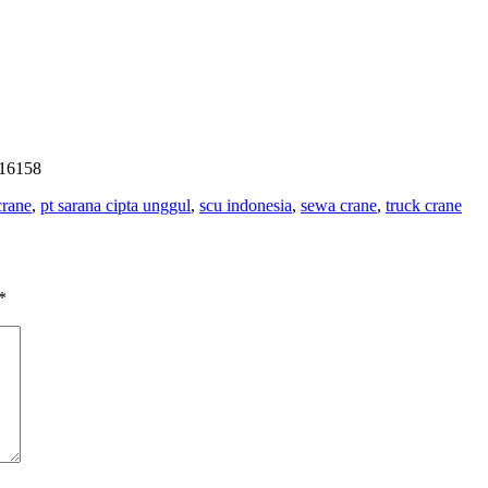
 16158
crane
,
pt sarana cipta unggul
,
scu indonesia
,
sewa crane
,
truck crane
*