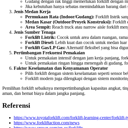
Gudang dengan rak tinggi memerlukan forklift dengan mas
Jika kebutuhan hanya sebatas memindahkan barang dari satu
Jenis Medan Kerja
Permukaan Rata (Indoor/Gudang):
Forklift listrik s
Medan Kasar (Outdoor/Proyek Konstruksi):
Forklift 
Area Sempit:
Reach truck atau narrow aisle forklift me
Jenis Sumber Tenaga
Forklift Listrik:
Cocok untuk area dalam ruangan, rama
Forklift Diesel:
Lebih kuat dan cocok untuk medan luar
Forklift Gas/LP Gas:
Alternatif fleksibel yang bisa di
Pertimbangan Frekuensi Pemakaian
Untuk pemakaian intensif dengan jam kerja panjang, forklif
Untuk pemakaian ringan hingga menengah di gudang, forkl
Faktor Keselamatan dan Kenyamanan Operator
Pilih forklift dengan sistem keselamatan seperti sensor 
Forklift modern juga dilengkapi dengan sistem monitor
Pemilihan forklift sebaiknya mempertimbangkan kapasitas angkat, tingg
aman, dan hemat biaya dalam jangka panjang.
Referensi
https://www.toyotaforklift.com/forklift-learning-center/forklift-
https://www.forkliftaction.com/news
https://www.crown.com/en-us/forklifts