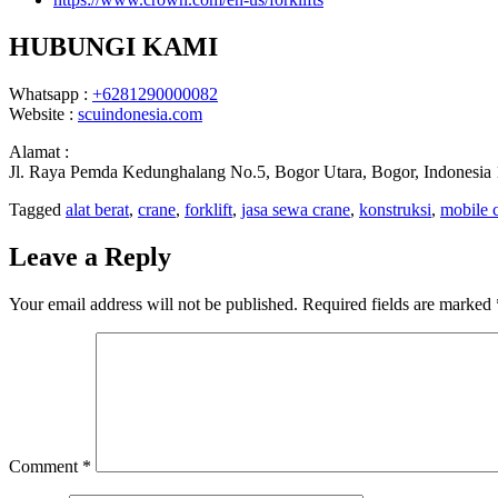
HUBUNGI KAMI
Whatsapp :
+6281290000082
Website :
scuindonesia.com
Alamat :
Jl. Raya Pemda Kedunghalang No.5, Bogor Utara, Bogor, Indonesia
Tagged
alat berat
,
crane
,
forklift
,
jasa sewa crane
,
konstruksi
,
mobile 
Leave a Reply
Your email address will not be published.
Required fields are marked
Comment
*