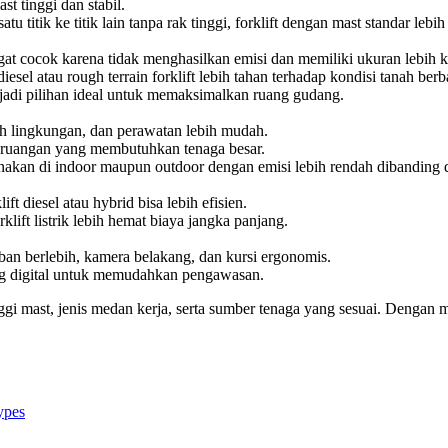
t tinggi dan stabil.
 titik ke titik lain tanpa rak tinggi, forklift dengan mast standar lebi
angat cocok karena tidak menghasilkan emisi dan memiliki ukuran lebih
diesel atau rough terrain forklift lebih tahan terhadap kondisi tanah berb
njadi pilihan ideal untuk memaksimalkan ruang gudang.
h lingkungan, dan perawatan lebih mudah.
 ruangan yang membutuhkan tenaga besar.
gunakan di indoor maupun outdoor dengan emisi lebih rendah dibanding d
t diesel atau hybrid bisa lebih efisien.
ift listrik lebih hemat biaya jangka panjang.
beban berlebih, kamera belakang, dan kursi ergonomis.
ing digital untuk memudahkan pengawasan.
i mast, jenis medan kerja, serta sumber tenaga yang sesuai. Dengan mem
types